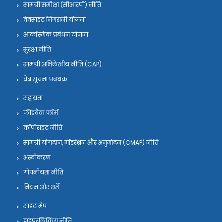
सामग्री समीक्षा (सीआरपी) नीति
वेबसाइट निगरानी योजना
आकस्मिक प्रबंधन योजना
सुरक्षा नीति
सामग्री अभिलेखीय नीति (CAP)
वेब सूचना प्रबंधक
सहायता
फीडबैक फॉर्म
कॉपीराइट नीति
सामग्री योगदान, मॉडरेशन और अनुमोदन (CMAP) नीति
अस्वीकरण
गोपनीयता नीति
नियम और शर्तें
साइट मैप
हाइपरलिंकिंग नीति