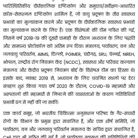
पारिस्थितिकीय दीर्घकालिक दृष्टिकोण और समुदाय/सर्वेक्षण-आधारित
क्रॉस-सेक्शनल दृष्टिकोण शामिल हैं, जो वायु प्रदूषण के तीव्र स्वास्थ्य
प्रभावों का मूल्यांकन करने और प्रदूषण के दीर्घकालिक स्वास्थ्य प्रभावों
का मूल्यांकन करने के लिए हैं। एक विशेषज्ञों की टीम गठित की गई,
जिसने वर्ष 2018-19 की दूसरी छमाही के दौरान अध्ययन के लिए पद्धति
और सामान्य प्रोटोकॉल को अंतिम रूप दिया। मंत्रालय, पर्यावरण, वन और
जलवायु परिवर्तन, AIIMS, दिल्ली, PGIMER, चंडीगढ़, SRU, चेन्नई, NIREH,
भोपाल, राष्ट्रीय रोग नियंत्रण केंद्र (NCDC), स्वास्थ्य और परिवार कल्याण
मंत्रालय और केंद्रीय प्रदूषण नियंत्रण बोर्ड के विशेषज्ञ टीम का हिस्सा थे।
इसके बाद, नवंबर 2019 से, अध्ययन के लिए चयनित स्थलों पर डेटा
संग्रहण शुरू किया गया। वर्ष 2020 के दौरान, COVID-19 महामारी और
अस्पतालों की महामारी से निपटने की व्यस्तताओं के कारण गतिविधियाँ
प्रभावी ढंग से नहीं की जा सकीं।
एक कार्य समूह, जो भारतीय चिकित्सा अनुसंधान परिषद के गैर-संचारी
रोगों के विभाग के प्रमुख द्वारा संचालित है, और एक शीर्ष समिति, जो
पर्यावरण, वन और जलवायु परिवर्तन मंत्रालय के सचिव द्वारा संचालित है,
Cell द्वारा भी गठित की गई है, जो पर्यावरण स्वास्थ्य की गतिविधियों की