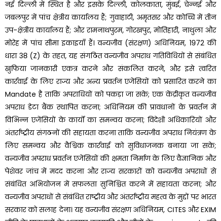
नई दिल्ली में स्थित है और इसके दिल्ली, कोलकाता, मुंबई, चेन्नई और
जबलपुर में पांच क्षेत्रीय कार्यालय हैं; गुवाहाटी, अमृतसर और कोच्चि में तीन
उप-क्षेत्रीय कार्यालय हैं; और रामनाथपुरम, गोरखपुर, मोतिहारी, नाथुला और
मोरेह में पांच सीमा इकाइयाँ हैं। वन्यजीव (संरक्षण) अधिनियम, 1972 की
धारा 38 (Z) के तहत, यह संगठित वन्यजीव अपराध गतिविधियों से संबंधित
खुफिया जानकारी एकत्र करने और संकलित करने, और इसे त्वरित
कार्रवाई के लिए राज्य और अन्य प्रवर्तन एजेंसियों को प्रसारित करने का
Mandate है ताकि अपराधियों को पकड़ा जा सके; एक केंद्रीकृत वन्यजीव
अपराध डेटा बैंक स्थापित करना; अधिनियम की प्रावधानों के प्रवर्तन में
विभिन्न एजेंसियों के कार्यों का समन्वय करना; विदेशी अधिकारियों और
अंतर्राष्ट्रीय संगठनों की सहायता करना ताकि वन्यजीव अपराध नियंत्रण के
लिए समन्वय और वैश्विक कार्रवाई को सुविधाजनक बनाया जा सके;
वन्यजीव अपराध प्रवर्तन एजेंसियों की क्षमता निर्माण के लिए वैज्ञानिक और
पेशेवर जांच में मदद करना और राज्य सरकारों को वन्यजीव अपराधों से
संबंधित अभियोजन में सफलता सुनिश्चित करने में सहायता करना; और
वन्यजीव अपराधों से संबंधित राष्ट्रीय और अंतर्राष्ट्रीय महत्व के मुद्दों पर भारत
सरकार को सलाह देना। यह वन्यजीव संरक्षण अधिनियम, CITES और EXIM