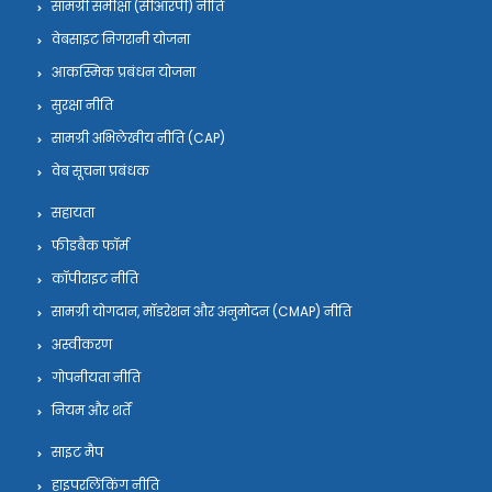
सामग्री समीक्षा (सीआरपी) नीति
वेबसाइट निगरानी योजना
आकस्मिक प्रबंधन योजना
सुरक्षा नीति
सामग्री अभिलेखीय नीति (CAP)
वेब सूचना प्रबंधक
सहायता
फीडबैक फॉर्म
कॉपीराइट नीति
सामग्री योगदान, मॉडरेशन और अनुमोदन (CMAP) नीति
अस्वीकरण
गोपनीयता नीति
नियम और शर्तें
साइट मैप
हाइपरलिंकिंग नीति