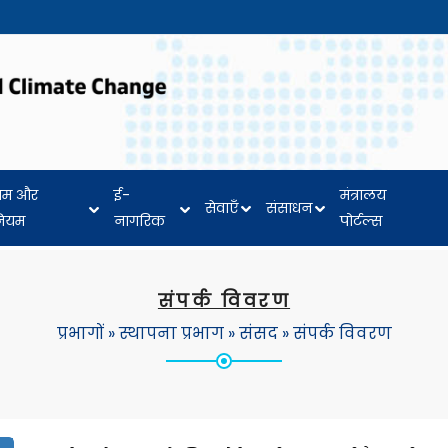
यम और
ई-
मंत्रालय
सेवाएँ
संसाधन
नियम
नागरिक
पोर्टल्स
संपर्क विवरण
प्रभागों
»
स्थापना प्रभाग
»
संसद
»
संपर्क विवरण