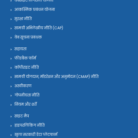
वेबसाइट निगरानी योजना
आकस्मिक प्रबंधन योजना
सुरक्षा नीति
सामग्री अभिलेखीय नीति (CAP)
वेब सूचना प्रबंधक
सहायता
फीडबैक फॉर्म
कॉपीराइट नीति
सामग्री योगदान, मॉडरेशन और अनुमोदन (CMAP) नीति
अस्वीकरण
गोपनीयता नीति
नियम और शर्तें
साइट मैप
हाइपरलिंकिंग नीति
खुला सरकारी डेटा प्लेटफार्म