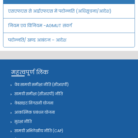
एसएफएस से आईएफएस में पदोन्नति (अधिसूचना/आदेश)
नियम एवं विनियम -AGMUT संवर्ग
पदोन्‍नति/ खण्‍ड आबंटन – आदेश
महत्वपूर्ण लिंक
वेब सामग्री समीक्षा नीति (सीआरपी)
सामग्री समीक्षा (सीआरपी) नीति
वेबसाइट निगरानी योजना
आकस्मिक प्रबंधन योजना
सुरक्षा नीति
सामग्री अभिलेखीय नीति (CAP)