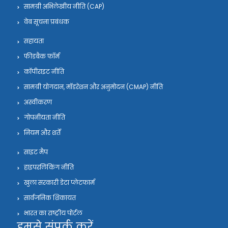
सामग्री अभिलेखीय नीति (CAP)
वेब सूचना प्रबंधक
सहायता
फीडबैक फॉर्म
कॉपीराइट नीति
सामग्री योगदान, मॉडरेशन और अनुमोदन (CMAP) नीति
अस्वीकरण
गोपनीयता नीति
नियम और शर्तें
साइट मैप
हाइपरलिंकिंग नीति
खुला सरकारी डेटा प्लेटफार्म
सार्वजनिक शिकायत
भारत का राष्ट्रीय पोर्टल
हमसे संपर्क करें