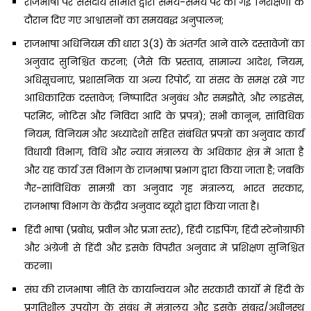
राजभाषा पर संसदीय समिति द्वारा समय-समय पर की गई निरीक्षणों के
दौरान दिए गए आश्वासनों का समयबद्ध अनुपालन;
राजभाषा अधिनियम की धारा 3(3) के अंतर्गत आने वाले दस्तावेजों का
अनुवाद सुनिश्चित करना; (जैसे कि प्रस्ताव, सामान्य आदेश, नियम,
अधिसूचनाएं, प्रशासनिक या अन्य रिपोर्ट, या संसद के समक्ष रखे गए
आधिकारिक दस्तावेज; निष्पादित अनुबंध और समझौते, और लाइसेंस,
परमिट, नोटिस और निविदा आदि के प्रपत्र); सभी कानून, सांविधिक
नियम, विनियम और अध्यादेशों सहित संबंधित प्रपत्रों का अनुवाद कार्य
विधायी विभाग, विधि और न्याय मंत्रालय के अधिकार क्षेत्र में आता है
और यह कार्य उस विभाग के राजभाषा प्रभाग द्वारा किया जाता है; जबकि
गैर-सांविधिक सामग्री का अनुवाद गृह मंत्रालय, भारत सरकार,
राजभाषा विभाग के केंद्रीय अनुवाद ब्यूरो द्वारा किया जाता है।
हिंदी भाषा (प्रबोध, प्रवीन और प्रज्ञा स्तर), हिंदी टाइपिंग, हिंदी स्टेनोग्राफी
और अंग्रेजी से हिंदी और इसके विपरीत अनुवाद में प्रशिक्षण सुनिश्चित
करना।
संघ की राजभाषा नीति के कार्यान्वयन और सरकारी कार्यों में हिंदी के
प्रगतिशील उपयोग के संबंध में मंत्रालय और इसके संबद्ध/अधीनस्थ