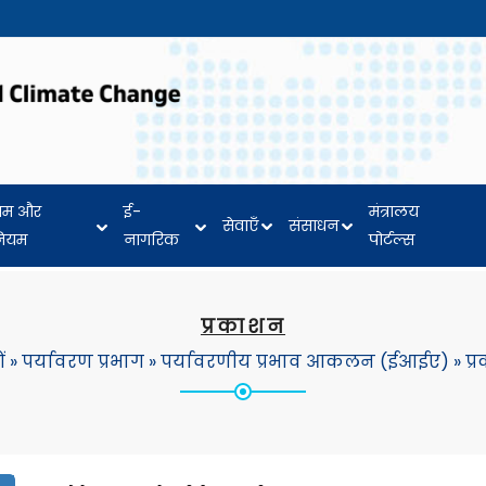
यम और
ई-
मंत्रालय
सेवाएँ
संसाधन
नियम
नागरिक
पोर्टल्स
प्रकाशन
ं
»
पर्यावरण प्रभाग
»
पर्यावरणीय प्रभाव आकलन (ईआईए)
»
प्